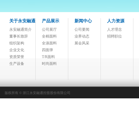
关于永安融通
产品展示
新闻中心
人力资源
永安融通简介
公司展厅
公司要闻
人才理念
董事长致辞
全棉面料
业界动态
招聘职位
组织架构
全涤面料
展会风采
企业文化
四面弹
资质荣誉
T/R面料
生产设备
时尚面料
版权所有 © 浙江永安融通控股股份有限公司